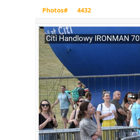
Photos#
4432