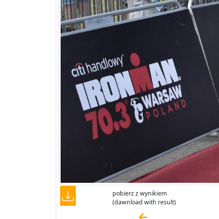
pobierz z wynikiem
(dawnload with result)