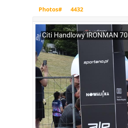
Photos#
4432