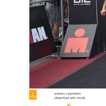
pobierz z wynikiem
(dawnload with result)