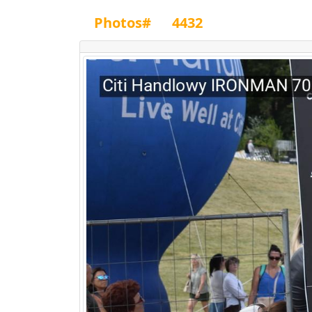
Photos#
4432