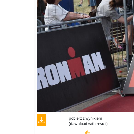
pobierz z wynikiem
(dawnload with result)