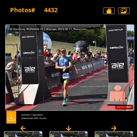
Photos#
4432
pobierz z wynikiem
(dawnload with result)