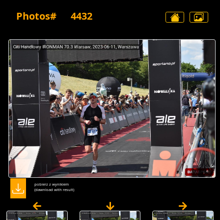
Photos#
4432
pobierz z wynikiem
(dawnload with result)