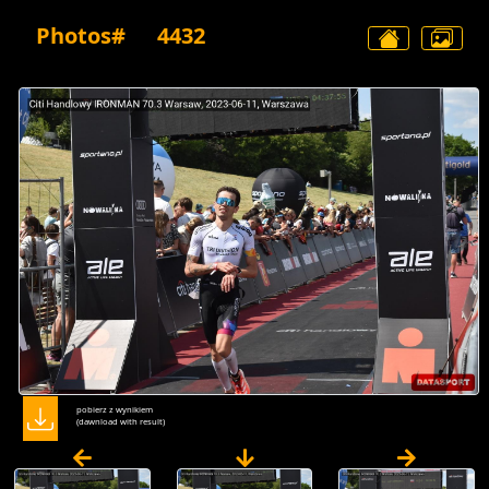
Photos#
4432
pobierz z wynikiem
(dawnload with result)