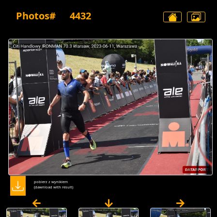
Photos#
4432
pobierz z wynikiem
(dawnload with result)