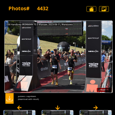
Photos#
4432
pobierz z wynikiem
(dawnload with result)