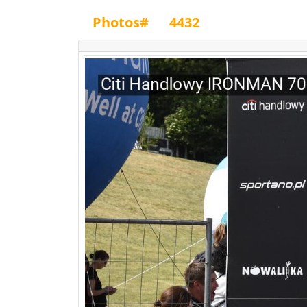
Photos#
4432