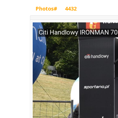
Photos#
4432