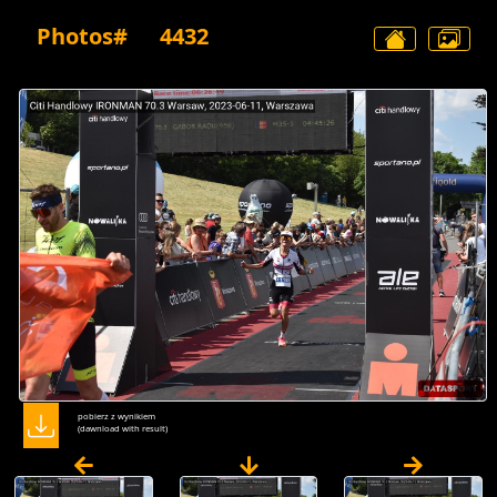
Photos#
4432
pobierz z wynikiem
(dawnload with result)