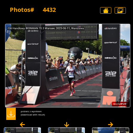
Photos#
4432
pobierz z wynikiem
(dawnload with result)