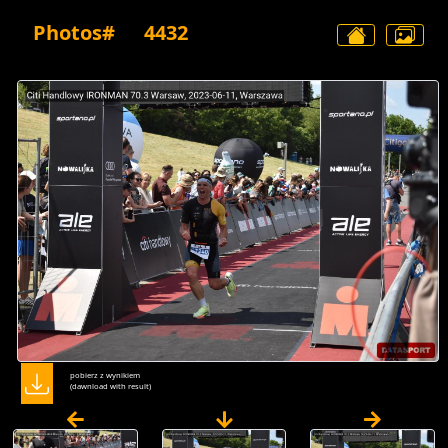
Photos#
4432
pobierz z wynikiem
(dawnload with result)