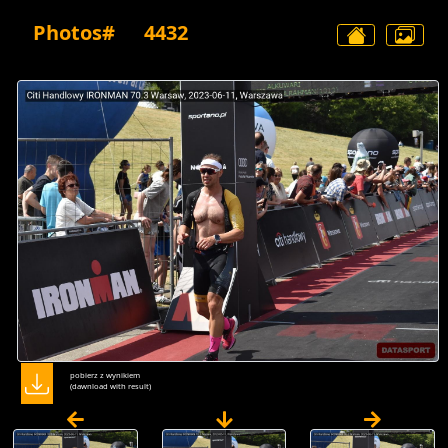
Photos#
4432
pobierz z wynikiem
(dawnload with result)