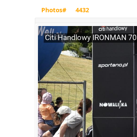
Photos#
4432