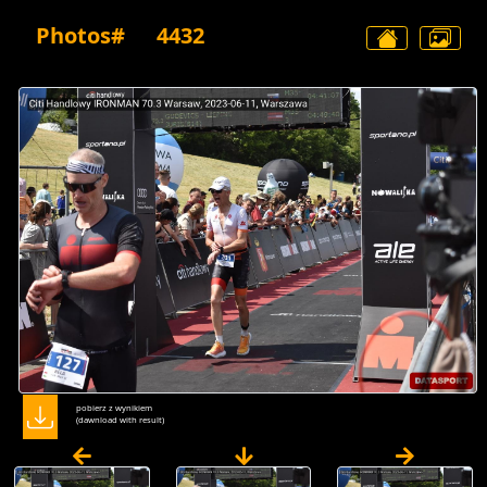
Photos#
4432
pobierz z wynikiem
(dawnload with result)