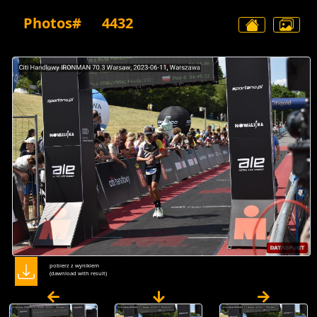
Photos#
4432
pobierz z wynikiem
(dawnload with result)