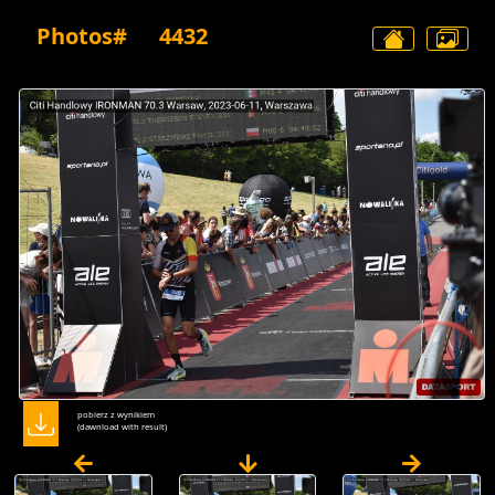
Photos#
4432
pobierz z wynikiem
(dawnload with result)