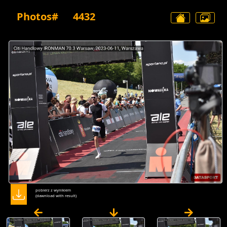
Photos#
4432
pobierz z wynikiem
(dawnload with result)