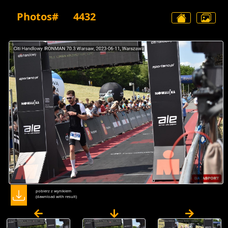
Photos#
4432
pobierz z wynikiem
(dawnload with result)