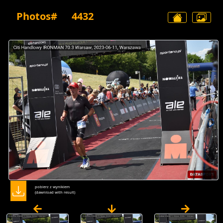
Photos#
4432
pobierz z wynikiem
(dawnload with result)