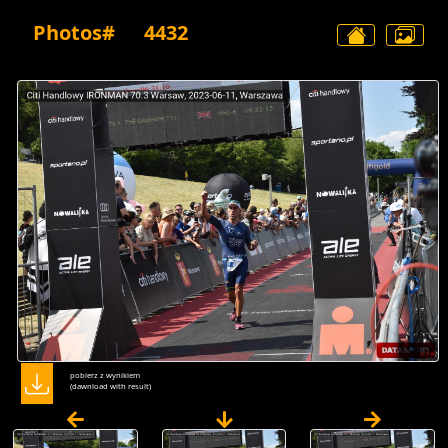
Photos#
4432
pobierz z wynikiem
(dawnload with result)