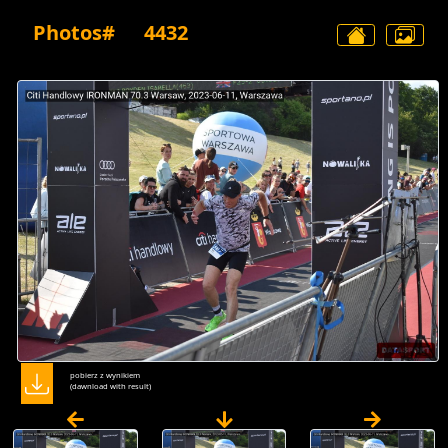
Photos#
4432
pobierz z wynikiem
(dawnload with result)