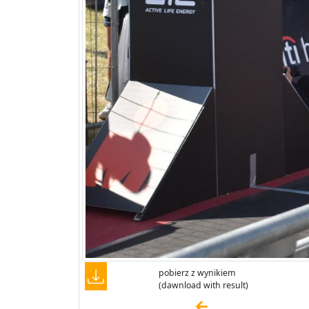
pobierz z wynikiem
(dawnload with result)