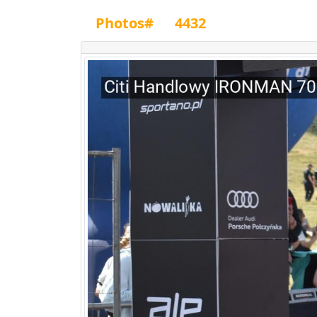
Photos#
4432