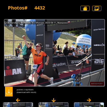
Photos#
4432
pobierz z wynikiem
(dawnload with result)