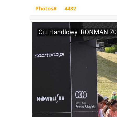
Photos#
4432