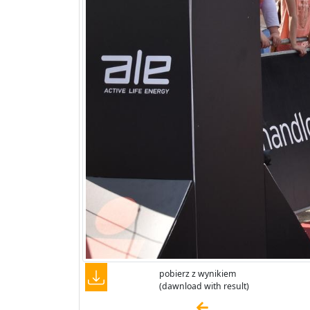
pobierz z wynikiem
(dawnload with result)