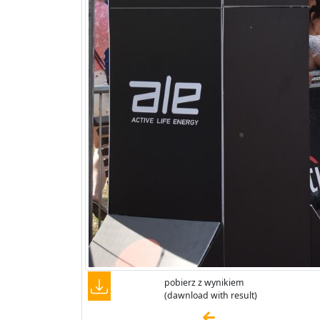
pobierz z wynikiem
(dawnload with result)