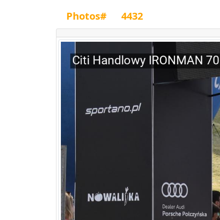
Photos#
4432