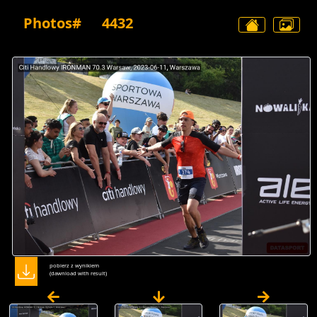
Photos#
4432
pobierz z wynikiem
(dawnload with result)