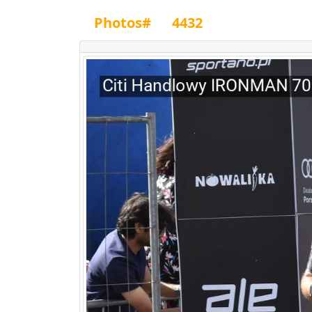
Photos#
4432