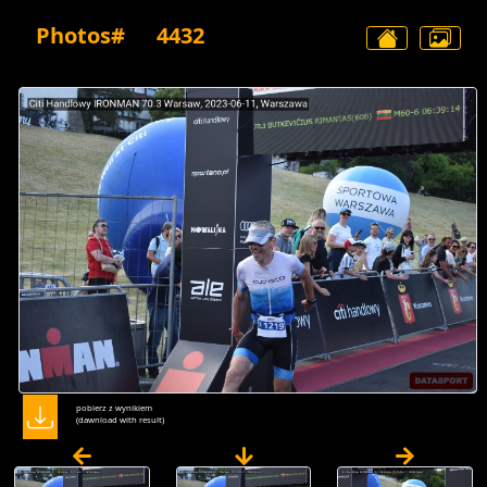
Photos#
4432
pobierz z wynikiem
(dawnload with result)