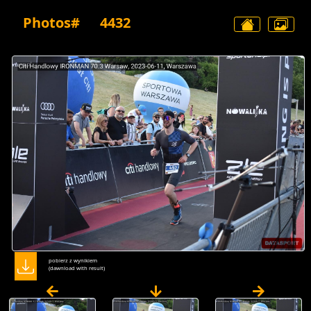
Photos#
4432
pobierz z wynikiem
(dawnload with result)