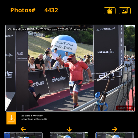
Photos#
4432
pobierz z wynikiem
(dawnload with result)