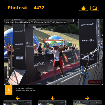
Photos#
4432
pobierz z wynikiem
(dawnload with result)