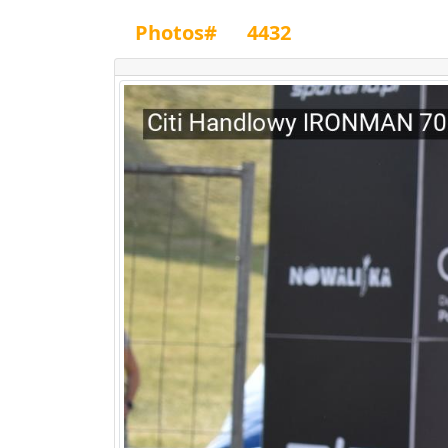
Photos#
4432