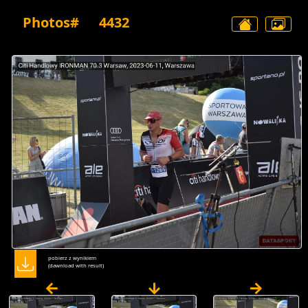
Photos#
4432
pobierz z wynikiem
(dawnload with result)