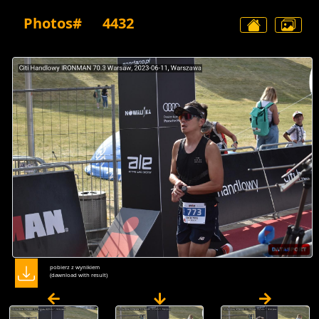
Photos#
4432
pobierz z wynikiem
(dawnload with result)