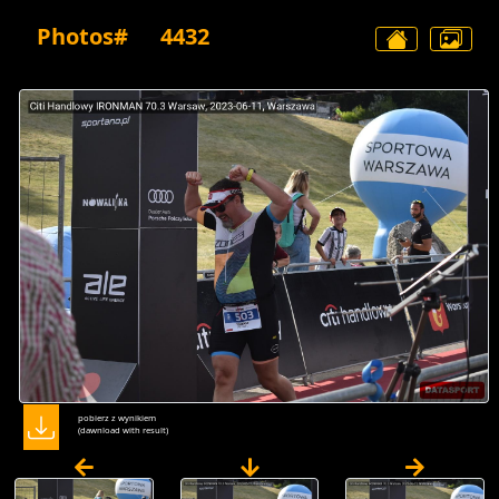
Photos#
4432
pobierz z wynikiem
(dawnload with result)