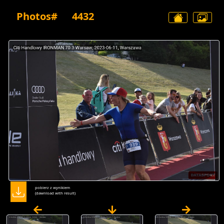
Photos#
4432
pobierz z wynikiem
(dawnload with result)