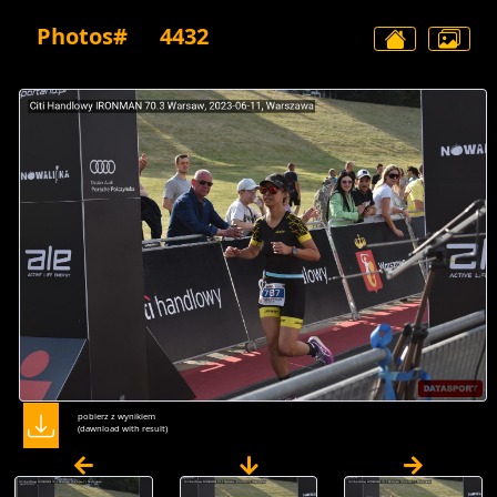
Photos#
4432
pobierz z wynikiem
(dawnload with result)