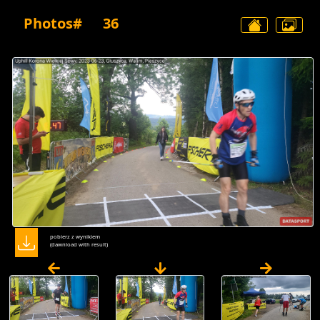
Photos#
36
pobierz z wynikiem
(dawnload with result)