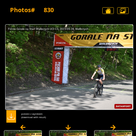
Photos#
830
pobierz z wynikiem
(dawnload with result)