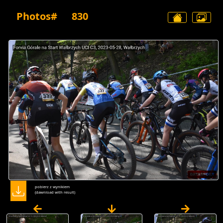
Photos#
830
pobierz z wynikiem
(dawnload with result)