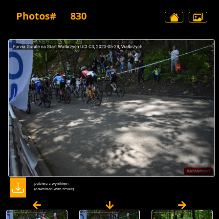
Photos#
830
pobierz z wynikiem
(dawnload with result)