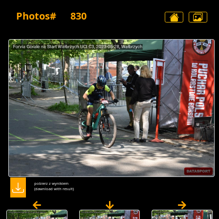
Photos#
830
pobierz z wynikiem
(dawnload with result)