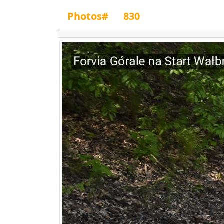
Photos#
830