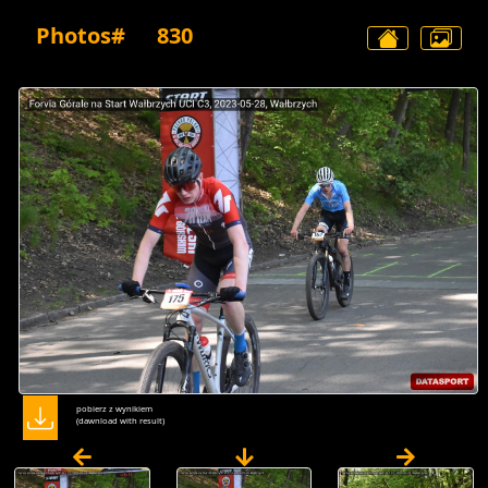
Photos#
830
pobierz z wynikiem
(dawnload with result)