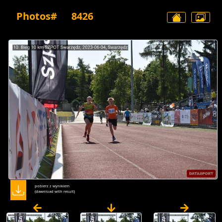
Photos#
8426
pobierz z wynikiem
(dawnload with result)