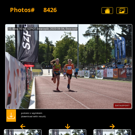
Photos#
8426
pobierz z wynikiem
(dawnload with result)