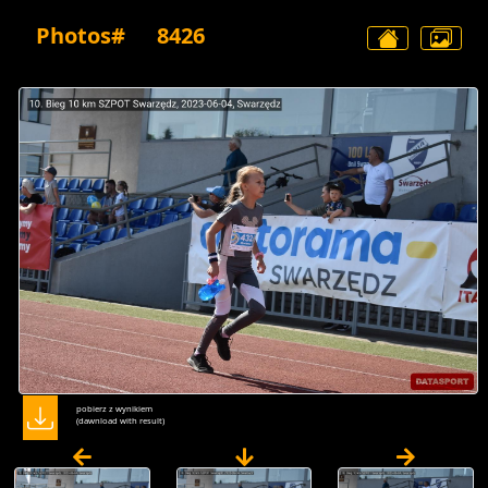
Photos#
8426
pobierz z wynikiem
(dawnload with result)