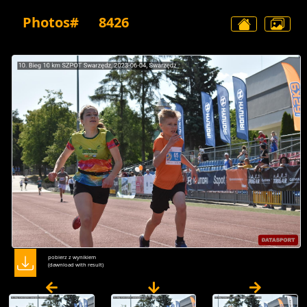
Photos#
8426
pobierz z wynikiem
(dawnload with result)